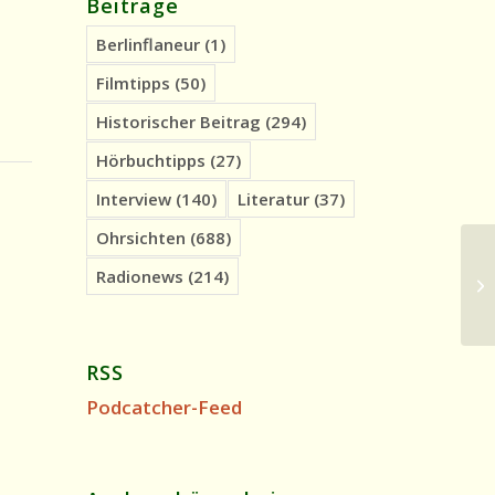
Beiträge
Berlinflaneur
(1)
Filmtipps
(50)
Historischer Beitrag
(294)
Hörbuchtipps
(27)
Interview
(140)
Literatur
(37)
Ohrsichten
(688)
Oh
Radionews
(214)
Sm
RSS
Podcatcher-Feed