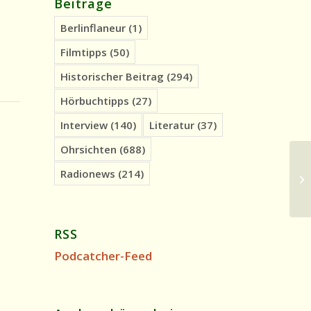
Beiträge
Berlinflaneur
(1)
Filmtipps
(50)
Historischer Beitrag
(294)
Hörbuchtipps
(27)
Interview
(140)
Literatur
(37)
Ohrsichten
(688)
Oh
Radionews
(214)
Ve
RSS
Podcatcher-Feed