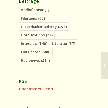
Beiträge
Berlinflaneur
(1)
Filmtipps
(50)
Historischer Beitrag
(294)
Hörbuchtipps
(27)
Interview
(140)
Literatur
(37)
Ohrsichten
(688)
Radionews
(214)
Hi
An
RSS
Podcatcher-Feed