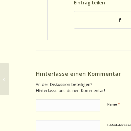
Eintrag teilen
Hinterlasse einen Kommentar
Ohrsichten 15.01.2026: Haus of Jazz
demnächst am Kurt Schuhmacher
An der Diskussion beteiligen?
Damm
Hinterlasse uns deinen Kommentar!
*
Name
E-Mail-Adress