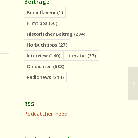
Beiträge
Berlinflaneur
(1)
Filmtipps
(50)
Historischer Beitrag
(294)
Hörbuchtipps
(27)
Interview
(140)
Literatur
(37)
Ohrsichten
(688)
Radionews
(214)
Hi
Er
RSS
Podcatcher-Feed