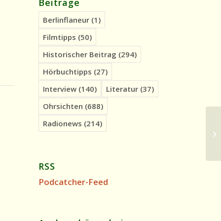
Beiträge
Berlinflaneur
(1)
Filmtipps
(50)
Historischer Beitrag
(294)
Hörbuchtipps
(27)
Interview
(140)
Literatur
(37)
Ohrsichten
(688)
Radionews
(214)
In
Fu
RSS
Podcatcher-Feed