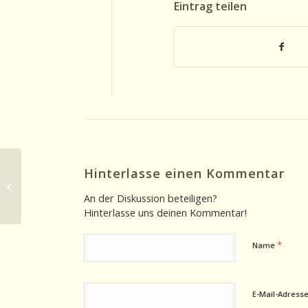
Eintrag teilen
Hinterlasse einen Kommentar
Ohrsichten 09.09.2025: Servicewüste
Deutschland läuft zur Hochform auf
An der Diskussion beteiligen?
Hinterlasse uns deinen Kommentar!
*
Name
E-Mail-Adress