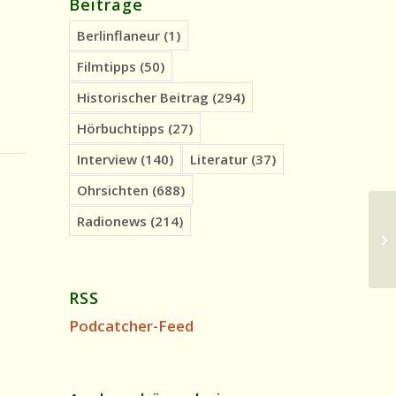
Beiträge
Berlinflaneur
(1)
Filmtipps
(50)
Historischer Beitrag
(294)
Hörbuchtipps
(27)
Interview
(140)
Literatur
(37)
Ohrsichten
(688)
Radionews
(214)
Oh
oh
RSS
Podcatcher-Feed