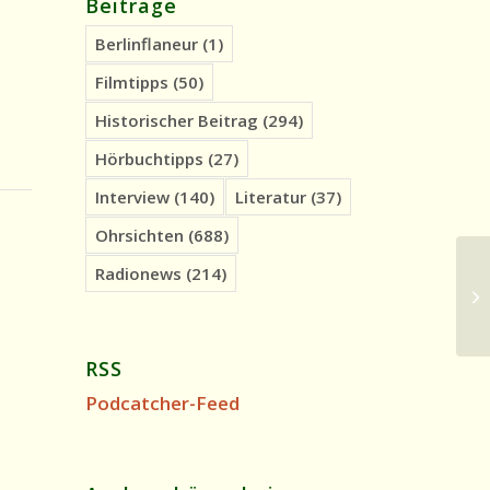
Beiträge
Berlinflaneur
(1)
Filmtipps
(50)
Historischer Beitrag
(294)
Hörbuchtipps
(27)
Interview
(140)
Literatur
(37)
Ohrsichten
(688)
Radionews
(214)
Oh
Kü
RSS
Podcatcher-Feed