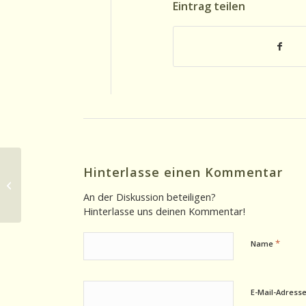
Eintrag teilen
Hinterlasse einen Kommentar
Ohrsichten 12.02.2026: Diner an der
Route 66 in Arizona
An der Diskussion beteiligen?
Hinterlasse uns deinen Kommentar!
*
Name
E-Mail-Adress