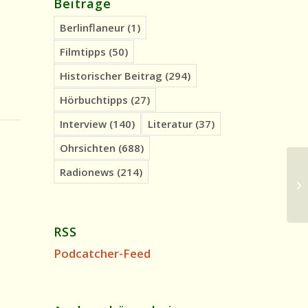
Beiträge
Berlinflaneur
(1)
Filmtipps
(50)
Historischer Beitrag
(294)
Hörbuchtipps
(27)
Interview
(140)
Literatur
(37)
Ohrsichten
(688)
Radionews
(214)
Hi
Hu
RSS
Podcatcher-Feed