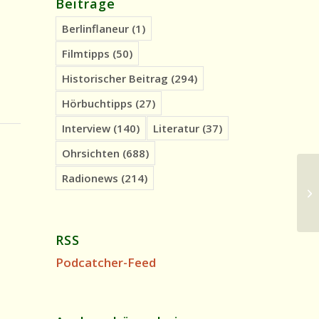
Beiträge
Berlinflaneur
(1)
Filmtipps
(50)
Historischer Beitrag
(294)
Hörbuchtipps
(27)
Interview
(140)
Literatur
(37)
Ohrsichten
(688)
Radionews
(214)
Hi
Gr
RSS
Podcatcher-Feed