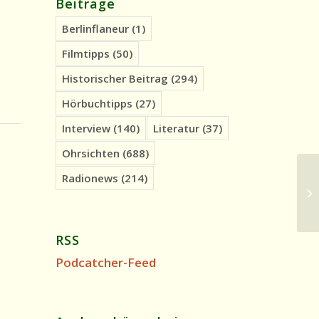
Beiträge
Berlinflaneur
(1)
Filmtipps
(50)
Historischer Beitrag
(294)
Hörbuchtipps
(27)
Interview
(140)
Literatur
(37)
Ohrsichten
(688)
Radionews
(214)
Hi
Ei
Bu
RSS
Podcatcher-Feed