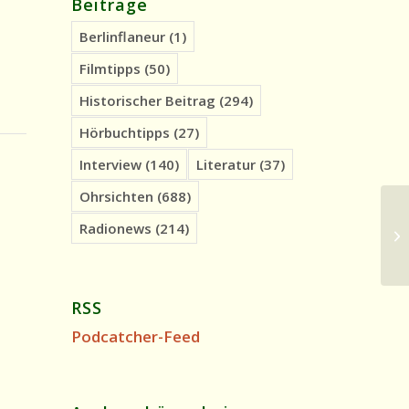
Beiträge
Berlinflaneur
(1)
Filmtipps
(50)
Historischer Beitrag
(294)
Hörbuchtipps
(27)
Interview
(140)
Literatur
(37)
Ohrsichten
(688)
Oh
Radionews
(214)
Po
Gr
RSS
Podcatcher-Feed