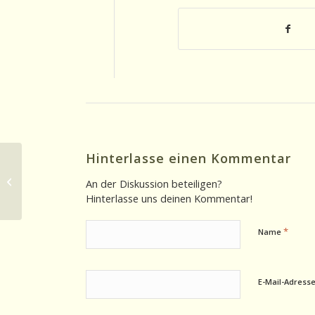
Hinterlasse einen Kommentar
Historischer Beitrag 26.06.2025:
Rede John F. Kennedys in Berlin
An der Diskussion beteiligen?
1963
Hinterlasse uns deinen Kommentar!
*
Name
E-Mail-Adress