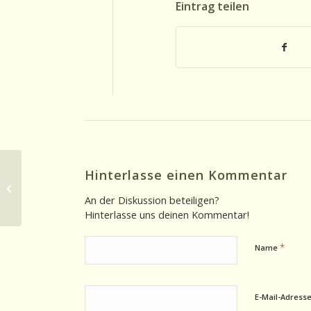
Eintrag teilen
Hinterlasse einen Kommentar
Interview 27.05.2025: Vor dem Start
des BFSG – mit Thomas Kalisch
An der Diskussion beteiligen?
und...
Hinterlasse uns deinen Kommentar!
*
Name
E-Mail-Adress