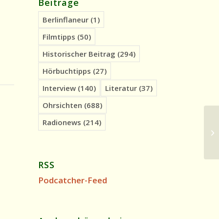
Beiträge
Berlinflaneur
(1)
Filmtipps
(50)
Historischer Beitrag
(294)
Hörbuchtipps
(27)
Interview
(140)
Literatur
(37)
Ohrsichten
(688)
Radionews
(214)
Hi
En
19
RSS
Podcatcher-Feed