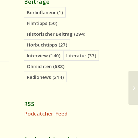
Beiträge
Berlinflaneur
(1)
Filmtipps
(50)
Historischer Beitrag
(294)
Hörbuchtipps
(27)
Interview
(140)
Literatur
(37)
Ohrsichten
(688)
Radionews
(214)
Oh
Ur
RSS
Podcatcher-Feed