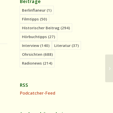
Beiträge
Berlinflaneur
(1)
Filmtipps
(50)
Historischer Beitrag
(294)
Hörbuchtipps
(27)
Interview
(140)
Literatur
(37)
Ohrsichten
(688)
Radionews
(214)
Ra
Pr
Re
RSS
Podcatcher-Feed