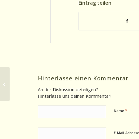
Eintrag teilen
Hinterlasse einen Kommentar
Ohrsichten 15.01.2025: Schweizer
Winterfealing in Berlin mit Fondue
An der Diskussion beteiligen?
Teil 1
Hinterlasse uns deinen Kommentar!
*
Name
E-Mail-Adress