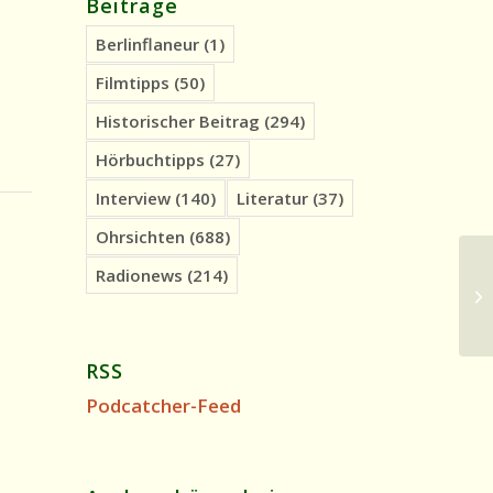
Beiträge
Berlinflaneur
(1)
Filmtipps
(50)
Historischer Beitrag
(294)
Hörbuchtipps
(27)
Interview
(140)
Literatur
(37)
Ohrsichten
(688)
Radionews
(214)
In
fü
RSS
Podcatcher-Feed