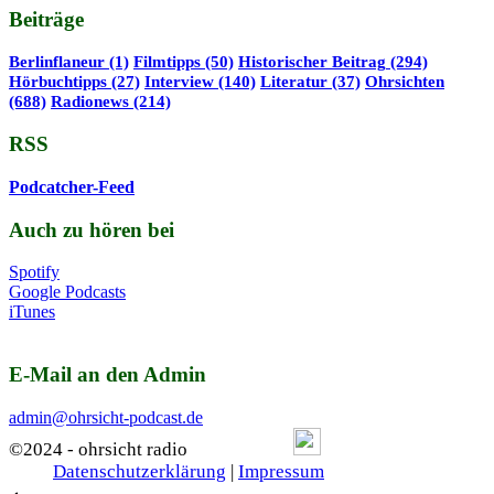
Beiträge
Berlinflaneur
(1)
Filmtipps
(50)
Historischer Beitrag
(294)
Hörbuchtipps
(27)
Interview
(140)
Literatur
(37)
Ohrsichten
(688)
Radionews
(214)
RSS
Podcatcher-Feed
Auch zu hören bei
Spotify
Google Podcasts
iTunes
E-Mail an den Admin
admin@ohrsicht-podcast.de
©2024 - ohrsicht radio
Datenschutzerklärung
|
Impressum