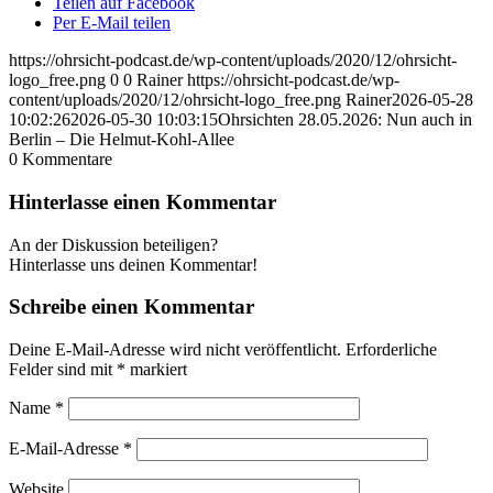
Teilen auf Facebook
Per E-Mail teilen
https://ohrsicht-podcast.de/wp-content/uploads/2020/12/ohrsicht-
logo_free.png
0
0
Rainer
https://ohrsicht-podcast.de/wp-
content/uploads/2020/12/ohrsicht-logo_free.png
Rainer
2026-05-28
10:02:26
2026-05-30 10:03:15
Ohrsichten 28.05.2026: Nun auch in
Berlin – Die Helmut-Kohl-Allee
0
Kommentare
Hinterlasse einen Kommentar
An der Diskussion beteiligen?
Hinterlasse uns deinen Kommentar!
Schreibe einen Kommentar
Deine E-Mail-Adresse wird nicht veröffentlicht.
Erforderliche
Felder sind mit
*
markiert
Name
*
E-Mail-Adresse
*
Website